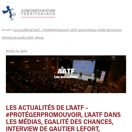
Accueil
»
Les actualités de l’AATF – #ProtégerPromouvoir, L’AATF dans les Médias, Egalité des chances,
Interview de Gautier Lefort, Agenda
Notez la date
LES ACTUALITÉS DE L’AATF –
#PROTÉGERPROMOUVOIR, L’AATF DANS
LES MÉDIAS, EGALITÉ DES CHANCES,
INTERVIEW DE GAUTIER LEFORT,