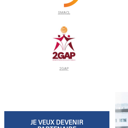
SMACL
2GAP
JE VEUX DEVENIR