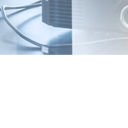
ASSOCIATION DES ADMI
FRANCE
Grand Paris Sud Est Aven
Direction Générale des S
Europarc - 14, rue Le Corb
94046 CRETEIL cedex