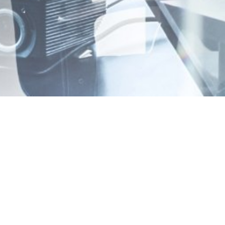
NISTRATEURS TERRITORIAUX DE
R
ir
ervices
usier