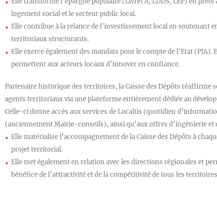
Elle transforme l’épargne populaire (Livret A, LDDS, LEP) en prêts 
logement social et le secteur public local.
Elle contribue à la relance de l’investissement local en soutenant 
territoriaux structurants.
Elle exerce également des mandats pour le compte de l’Etat (PIA). En
permettent aux acteurs locaux d’innover en confiance.
Partenaire historique des territoires, la Caisse des Dépôts réaffirme
agents territoriaux via une plateforme entièrement dédiée au dévelo
Celle-ci donne accès aux services de Localtis (quotidien d’informatio
(anciennement Mairie-conseils), ainsi qu’aux offres d’ingénierie et
Elle matérialise l’accompagnement de la Caisse des Dépôts à chaq
projet territorial.
Elle met également en relation avec les directions régionales et per
bénéfice de l’attractivité et de la compétitivité de tous les territoires