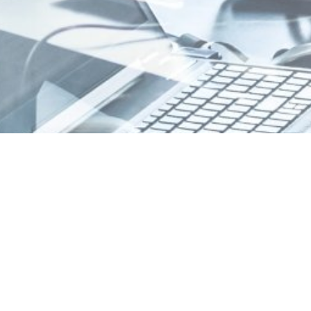
estez informé
OK