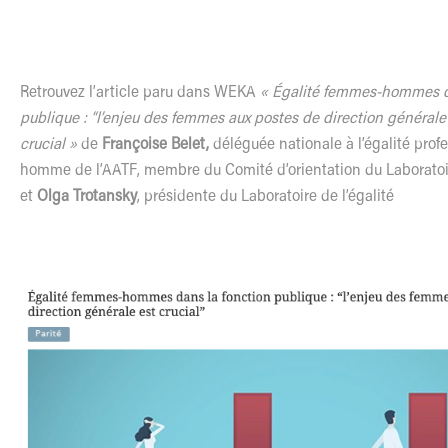
Retrouvez
l
’article paru dans WEKA
« Égalité femmes-hommes d
publique : “
l
’enjeu des femmes aux postes de direction générale
crucial »
de
Françoise Belet,
dé
l
éguée nationale à
l
’égalité pro
homme de
l
’
AATF
, membre du Comité d’orientation du Laborato
et
Olga Trotansky
, présidente du
Laboratoire de
l
’égalité