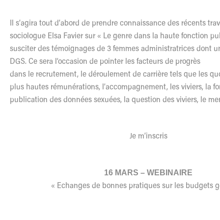
Il s’agira tout d’abord de prendre connaissance des récents tra
sociologue Elsa Favier sur «
Le
genre dans la haute fonction pu
susciter des témoignages de 3 femmes administratrices dont un
DGS. Ce sera
l
‘occasion de pointer
les
facteurs de progrès
dans
le
recrutement,
le
déroulement de carrière tels que
les
quo
plus hautes rémunérations,
l
’accompagnement,
les
viviers, la f
publication des données sexuées, la question des viviers,
le
ment
Je m’inscris
16 MARS – WEBINAIRE
« Echanges de bonnes pratiques sur
les
budgets g