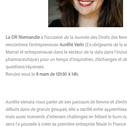
La DR Normandie
à
l
‘occasion de la Journée des Droits des fe
rencontrera
l
‘entrepreneuse
Aurélie Varin
(Ex-dirigeante de la s
Marcel et
entrepreneuse
dans
le
secteur de la data dans
l
‘indus
pharmaceutique) pour un temps d’inspiration, d’échanges et d
questions/réponses.
Rendez-vous
le
8 mars de 12h30 à 14h.
Aurélie viendra nous parler de son parcours de femme et d’ent
débuts dans de grands groupes, elle a oscillé entre apprentiss
mais aussi moments d’intenses challenges en frôlant
le
burn-ou
sens
l
’a poussée à créer sa première entreprise Made in France p