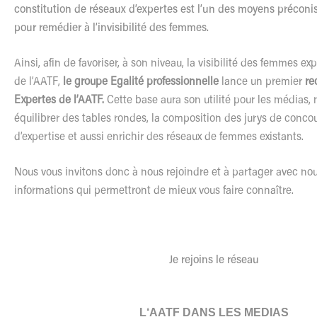
constitution de réseaux d’expertes est
l
’un des moyens préconis
pour remédier à
l
’invisibilité des femmes.
Ainsi, afin de favoriser, à son niveau, la visibilité des femmes 
de
l
’
AATF
,
le
groupe Egalité professionnelle
lance un premier
re
Expertes de
l
’
AATF
.
Cette base aura son utilité pour
les
médias, m
équilibrer des tables rondes, la composition des jurys de conco
d’expertise et aussi enrichir des réseaux de femmes existants.
Nous vous invitons donc à nous rejoindre et à partager avec no
informations qui permettront de mieux vous faire connaître.
Je rejoins
le
réseau
L
‘
AATF
DANS
LES
MEDIAS