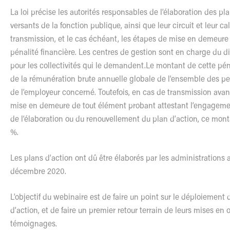
La loi précise
les
autorités responsables de
l
’élaboration des pl
versants de la fonction publique, ainsi que leur circuit et leur ca
transmission, et
le
cas échéant,
les
étapes de mise en demeure
pénalité financière.
Les
centres de gestion sont en charge du di
pour
les
collectivités qui
le
demandent.
Le
montant de cette pénal
de la rémunération brute annuelle globale de
l
‘ensemble des pe
de
l
’employeur concerné. Toutefois, en cas de transmission avant
mise en demeure de tout é
l
ément probant attestant
l
‘engagemen
de
l
‘élaboration ou du renouvellement du plan d’action, ce monta
%.
Les
plans d’action ont dû être élaborés par
les
administrations a
décembre 2020.
L
’objectif du webinaire est de faire un point sur
le
déploiement d
d’action, et de faire un premier retour terrain de leurs mises en 
témoignages.