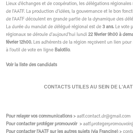
Lieux d’échanges et de coopération,
les
dé
l
égations régionales
de
l
’
AATF
. La production d’idées, la gouvernance et
le
bon fonc
de
l
’
AATF
découlent en grande partie de la dynamique des dé
l
é
La durée du mandat de dé
l
égué régional est de
3 ans.
Le
vote 
régionaux se déroule d’aujourd’hui lundi
22 février 9h00 à dem
février
12h00.
Les
adhérents de la région reçoivent un lien pour
à
l
’outil de vote en ligne
Balotilo
.
Voir la liste des candidats
CONTACTS UTILES AU SEIN DE
L
‘
AAT
Pour relayer vos communications >
aatf
.contact.dr@gmail.com
Pour contacter protéger promouvoir >
aatf
.protegerpromouvoir
Pour contacter
l
‘
AATF
sur
les
autres sujets (via Francine) >
cont