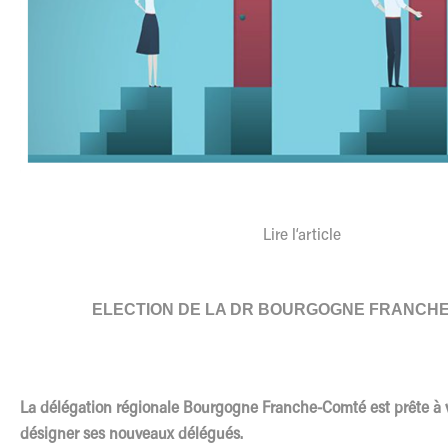
Lire
l
‘article
ELECTION DE LA DR BOURGOGNE FRANCH
La dé
l
égation régionale Bourgogne Franche-Comté est prête à vo
désigner ses nouveaux dé
l
égués.