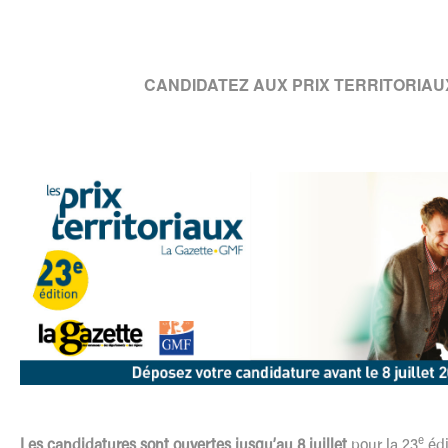
CANDIDATEZ AUX PRIX TERRITORIA
e
Les candidatures sont ouvertes jusqu’au 8 juillet
pour la 23
édi