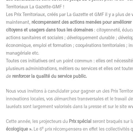
Territoriaux La Gazette-GMF !
Les Prix Territoriaux, créés par La Gazette et GMF il y a plus de 
maintenant,
récompensent des actions menées pour améliorer l
citoyens et usagers dans tous les domaines
: citoyenneté, éduca
actions sanitaires et sociales ; développement durable ; dével
économique, emploi et formation ; coopérations territoriales ; i
managériale etc.
Toutes ces initiatives ont un point commun : elles ont nécessité
plusieurs administrations, métiers ou services et elles ont toutes
de
renforcer la qualité du service public.
Nous vous invitons à candidater pour gagner un des Prix Territori
innovations locales, vos démarches transversales et le travail de
lauréats sont largement valorisés dans la presse et sur le site
ww
Cette année, les projecteurs du
Prix spécial
seront braqués sur 
e
écologique ».
Le 6
prix récompensera en effet les collectivités