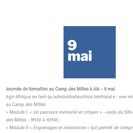
Journée de formation au Camp des Milles à Aix – 9 mai
Agir éthique en tant qu’administrateur.trice territorial.e : une 
au Camp des Milles
> Module I «
Un parcours mémoriel et citoyen » – visite du
Site
des Milles – 9H30 à 10H45 ;
> Module II «
Engrenages et résistances
» qui permet de compre