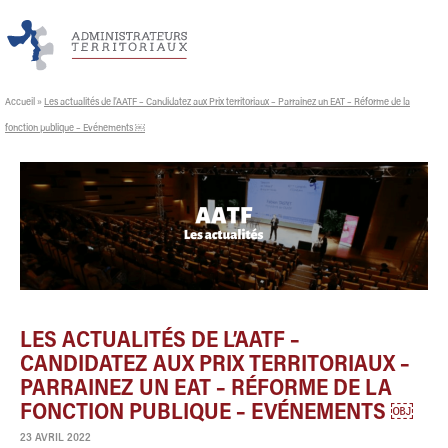
Accueil
»
Les actualités de l’AATF – Candidatez aux Prix territoriaux – Parrainez un EAT – Réforme de la
fonction publique – Evénements ￼
LES ACTUALITÉS DE L’AATF –
CANDIDATEZ AUX PRIX TERRITORIAUX –
PARRAINEZ UN EAT – RÉFORME DE LA
FONCTION PUBLIQUE – EVÉNEMENTS ￼
23 AVRIL 2022