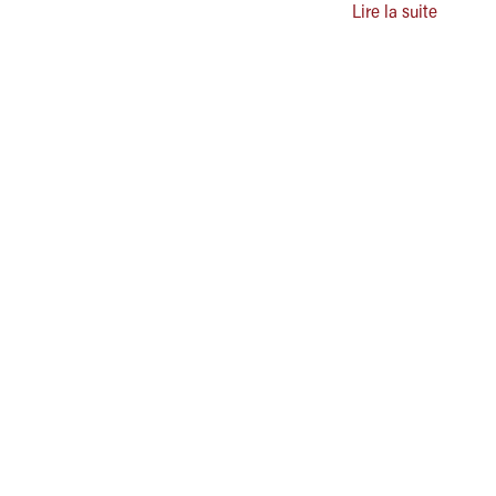
Lire la suite
ASSOCIATION DES ADMINISTRATEURS TERRITORIAUX
DE FRANCE
Grand Paris Sud Est Avenir
Direction Générale des Services
Europarc - 14, rue Le Corbusier
94046 CRETEIL cedex