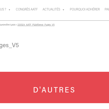
US ?
CONGRÈS AATF
ACTUALITÉS
POURQUOI ADHÉRER
PA
n baromètre Ipsos
»
220324_AATF_Plateforme_Pages_V5
ges_V5
D'AUTRES