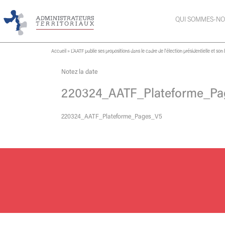
QUI SOMMES-NO
Accueil
»
L’AATF publie ses propositions dans le cadre de l’élection présidentielle et so
Notez la date
220324_AATF_Plateforme_Pa
220324_AATF_Plateforme_Pages_V5