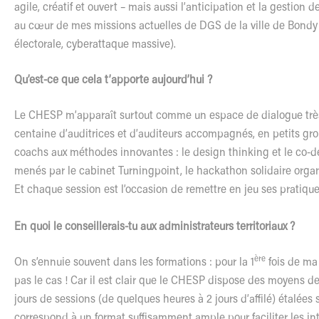
agile, créatif et ouvert – mais aussi l’anticipation et la gestion de
au cœur de mes missions actuelles de DGS de la ville de Bondy (
électorale, cyberattaque massive).
Qu’est-ce que cela t’apporte aujourd’hui ?
Le CHESP m’apparaît surtout comme un espace de dialogue trè
centaine d’auditrices et d’auditeurs accompagnés, en petits gro
coachs aux méthodes innovantes : le design thinking et le co
menés par le cabinet Turningpoint, le hackathon solidaire org
Et chaque session est l’occasion de remettre en jeu ses pratiqu
En quoi le conseillerais-tu aux administrateurs territoriaux ?
ère
On s’ennuie souvent dans les formations : pour la 1
fois de ma 
pas le cas ! Car il est clair que le CHESP dispose des moyens de
jours de sessions (de quelques heures à 2 jours d’affilé) étalées
correspond à un format suffisamment ample pour faciliter les int