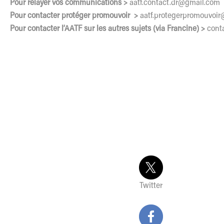
Pour relayer vos communications >
aatf.contact.dr@gmail.com
Pour contacter protéger promouvoir >
aatf.protegerpromouvoir
Pour contacter l’AATF sur les autres sujets (via Francine) >
cont
Twitter