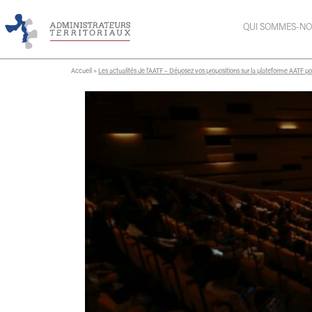
QUI SOMMES-NO
Accueil
»
Les actualités de l’AATF – Déposez vos propositions sur la plateforme AATF pou