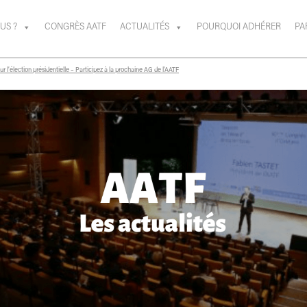
US ?
CONGRÈS AATF
ACTUALITÉS
POURQUOI ADHÉRER
PA
r l’élection présidentielle – Participez à la prochaine AG de l’AATF