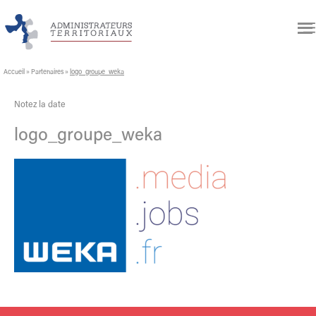
Accueil
»
Partenaires
»
logo_groupe_weka
Notez la date
logo_groupe_weka