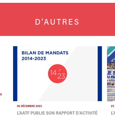
D'AUTRES
te
06 DÉCEMBRE 2023
23
L'AATF PUBLIE SON RAPPORT D'ACTIVITÉ
L