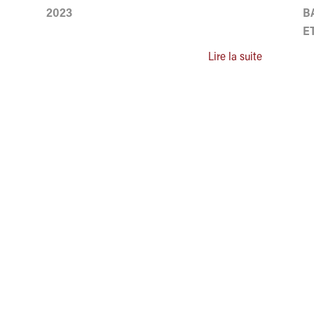
2023
B
E
Lire la suite
NISTRATEURS TERRITORIAUX DE
R
r
rvices
usier