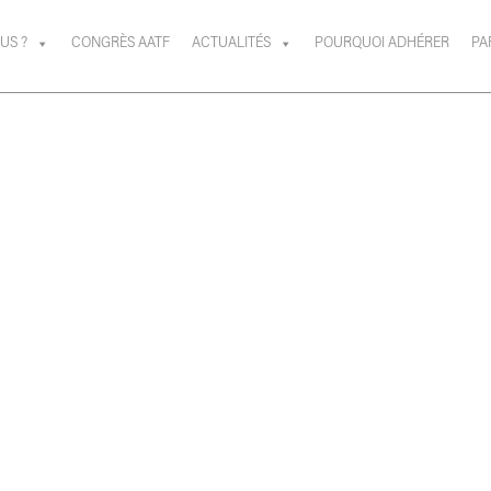
US ?
CONGRÈS AATF
ACTUALITÉS
POURQUOI ADHÉRER
PA