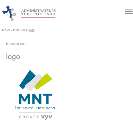
Accueil
»
Partenaires
»
logo
Notez la date
logo