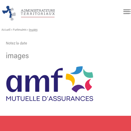
Accueil
»
Partenaires
»
images
Notez la date
images