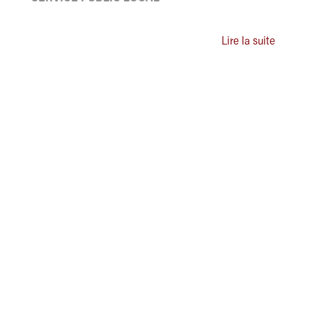
Lire la suite
ASSOCIATION DES ADMINISTRATEURS TERRITORIAUX
DE FRANCE
Grand Paris Sud Est Avenir
Direction Générale des Services