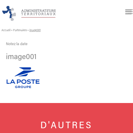
Accueil
»
Partenaires
»
image001
Notez la date
image001
D'AUTRES