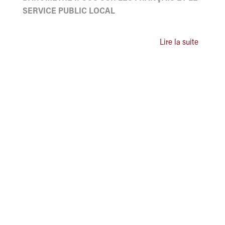
SERVICE PUBLIC LOCAL
Lire la suite
ASSOCIATION DES ADMINISTRATEURS TERRITORIAUX
DE FRANCE
Grand Paris Sud Est Avenir