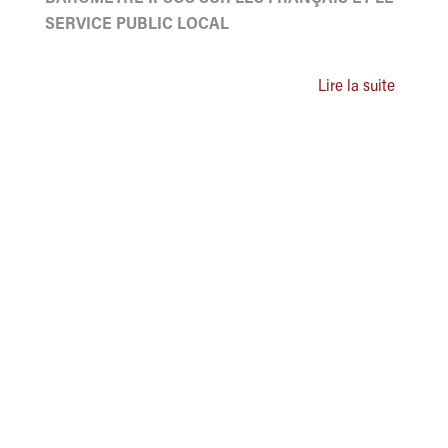
SERVICE PUBLIC LOCAL
Lire la suite
ASSOCIATION DES ADMINISTRATEURS TERRITORIAUX
DE FRANCE
Grand Paris Sud Est Avenir