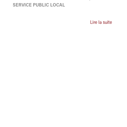
SERVICE PUBLIC LOCAL
Lire la suite
ASSOCIATION DES ADMINISTRATEURS TERRITORIAUX
DE FRANCE
Grand Paris Sud Est Avenir