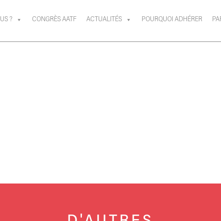
US ?
CONGRÈS AATF
ACTUALITÉS
POURQUOI ADHÉRER
PA