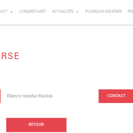
US ?
CONGRÈS AATF
ACTUALITÉS
POURQUOI ADHÉRER
PA
ORSE
Thierry Gamba-Martini
CONTACT
RETOUR