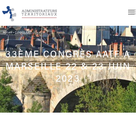
Accueil
»
Congrès AATF
33ÈME CONGRÈS AATF A
MARSEILLE 22 & 23 JUIN
2023