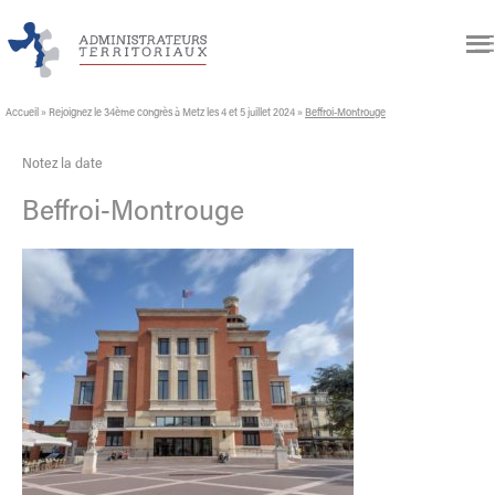
Accueil
»
Rejoignez le 34ème congrès à Metz les 4 et 5 juillet 2024
»
Beffroi-Montrouge
Notez la date
Beffroi-Montrouge