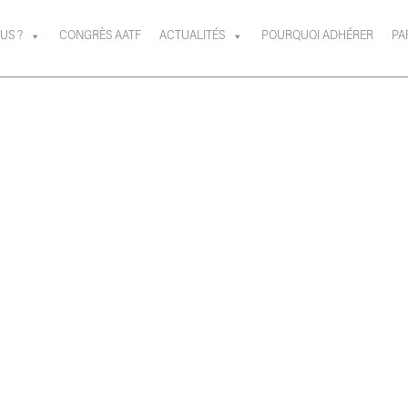
US ?
CONGRÈS AATF
ACTUALITÉS
POURQUOI ADHÉRER
PA