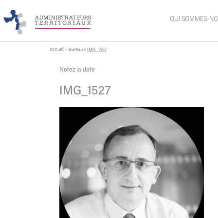
QUI SOMMES-NO
Accueil
»
Bureau
»
IMG_1527
Notez la date
IMG_1527