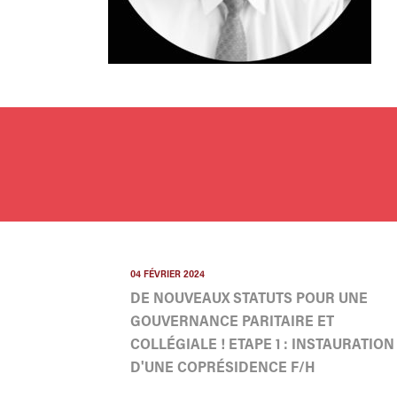
04 FÉVRIER 2024
DE NOUVEAUX STATUTS POUR UNE
GOUVERNANCE PARITAIRE ET
COLLÉGIALE ! ETAPE 1 : INSTAURATION
D'UNE COPRÉSIDENCE F/H