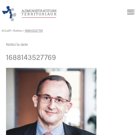
Accueil
»
Bureau
»
1688143527769
Notez la date
1688143527769