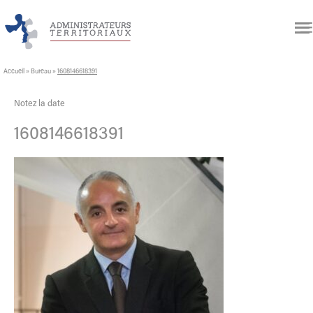
Accueil
»
Bureau
»
1608146618391
Notez la date
1608146618391