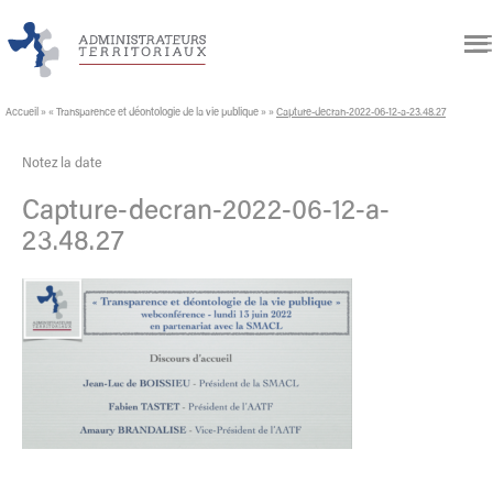
Accueil
»
« Transparence et déontologie de la vie publique »
»
Capture-decran-2022-06-12-a-23.48.27
Notez la date
Capture-decran-2022-06-12-a-
23.48.27