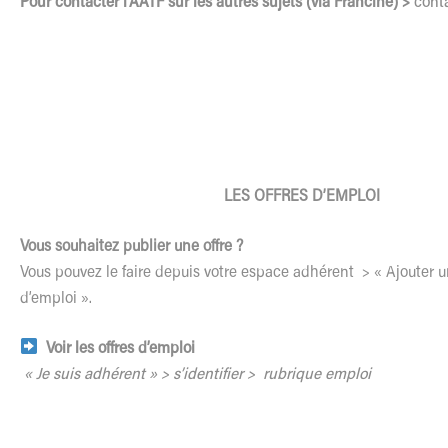
Pour contacter l’AATF sur les autres sujets (via Francine) >
cont
LES OFFRES D’EMPLOI
Vous souhaitez publier une offre ?
Vous pouvez le faire depuis votre espace adhérent > « Ajouter u
d’emploi ».
Voir les offres d’emploi
« Je suis adhérent » > s’identifier > rubrique emploi