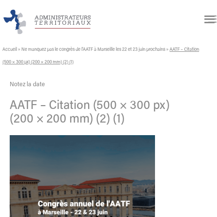
Accueil
»
Ne manquez pas le congrès de l’AATF à Marseille les 22 et 23 juin prochains
»
AATF – Citation
(500 × 300 px) (200 × 200 mm) (2) (1)
Notez la date
AATF – Citation (500 × 300 px)
(200 × 200 mm) (2) (1)