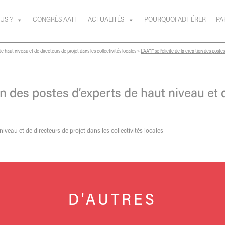
US ?
CONGRÈS AATF
ACTUALITÉS
POURQUOI ADHÉRER
PA
e haut niveau et de directeurs de projet dans les collectivités locales
»
L’AATF se felicite de la crea tion des poste
tion des postes d’experts de haut niveau et
niveau et de directeurs de projet dans les collectivités locales
D'AUTRES