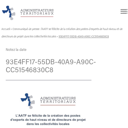
Accueil
»
Communiqué de presse : l’AATF se félicite de la création des postes d’experts de haut niveau et de
directeurs de projet dans les collectivités locales
»
93E4FF17-55DB-40A9-A90C-CC51546830C8
Notez la date
93E4FF17-55DB-40A9-A90C-
CC51546830C8