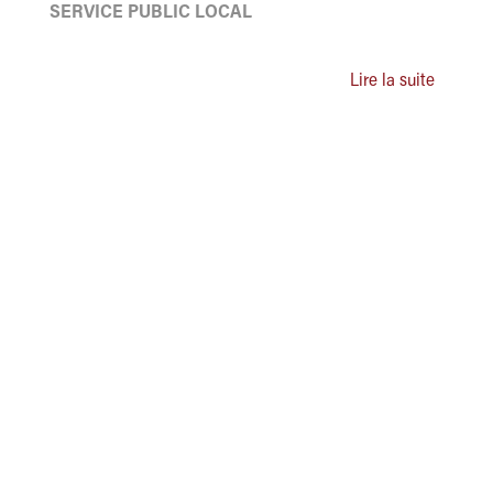
SERVICE PUBLIC LOCAL
Lire la suite
ASSOCIATION DES ADMINISTRATEURS TERRITORIAUX
DE FRANCE
Grand Paris Sud Est Avenir