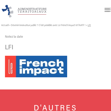
Accueil
»
Devenir innovateur public ? C’est possible avec Le French impact et l’AATF !
»
LFI
Notez la date
LFI
D'AUTRES