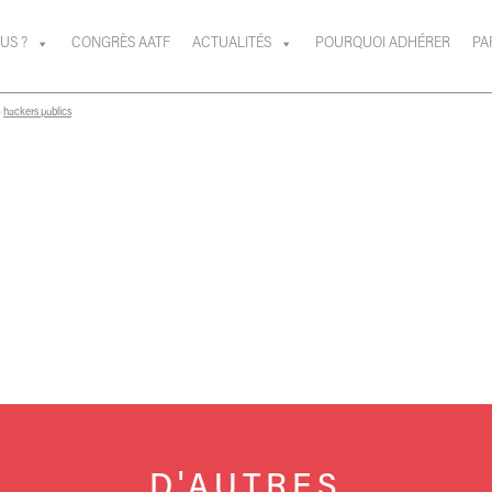
US ?
CONGRÈS AATF
ACTUALITÉS
POURQUOI ADHÉRER
PA
»
hackers publics
D'AUTRES