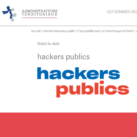
QUI SOMMES-NO
Accueil
»
Devenir innovateur public ? C’est possible avec Le French impact et l’AATF !
Notez la date
hackers publics