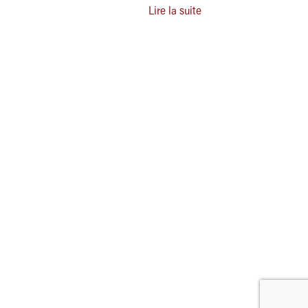
Lire la suite
estez informé
OK