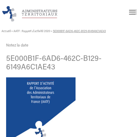
Accueil
»
AATF : Rapport d’activité 2020
»
5E000B1F-6AD6-462C-B129-6149A6C1AE43
Notez la date
5E000B1F-6AD6-462C-B129-
6149A6C1AE43