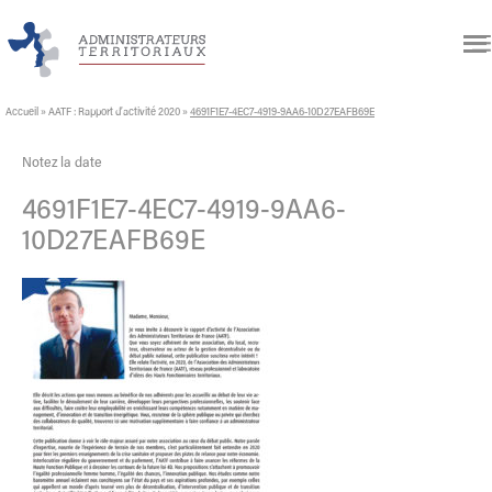
Accueil
»
AATF : Rapport d’activité 2020
»
4691F1E7-4EC7-4919-9AA6-10D27EAFB69E
Notez la date
4691F1E7-4EC7-4919-9AA6-
10D27EAFB69E